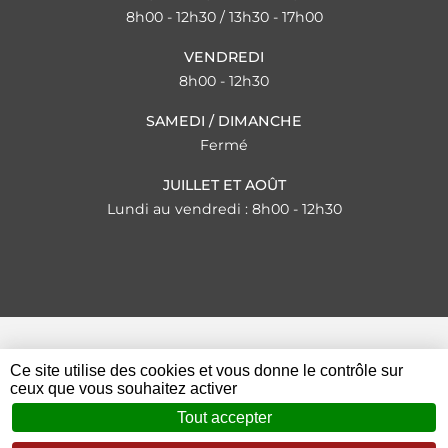
8h00 - 12h30 / 13h30 - 17h00
VENDREDI
8h00 - 12h30
SAMEDI / DIMANCHE
Fermé
JUILLET ET AOÛT
Lundi au vendredi : 8h00 - 12h30
Ce site utilise des cookies et vous donne le contrôle sur
© 2023 - 2026 Mairie de Saint-Étienne-de-Fontbellon
ceux que vous souhaitez activer
Mentions légales
Tout accepter
Zéfyx
création de sites internet à Aubenas en