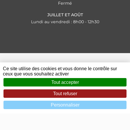
Fermé
JUILLET ET AOÛT
Lundi au vendredi : 8h00 - 12h30
Ce site utilise des cookies et vous donne le contrôle sur
© 2023 - 2026 Mairie de Saint-Étienne-de-Fontbellon
ceux que vous souhaitez activer
Mentions légales
Tout accepter
Zéfyx
création de sites internet à Aubenas en
Tout refuser
Ardèche
Personnaliser