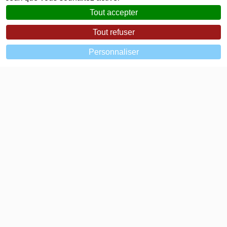
VENDREDI
Tout accepter
8h00 - 12h30
Tout refuser
SAMEDI / DIMANCHE
Fermé
Personnaliser
JUILLET ET AOÛT
Lundi au vendredi : 8h00 - 12h30
© 2023 - 2026 Mairie de Saint-Étienne-de-Fontbellon
Mentions légales
Zéfyx
création de sites internet à Aubenas en
Ardèche