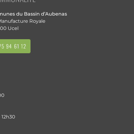
nes du Bassin d’Aubenas
 Manufacture Royale
00 Ucel
5 94 61 12
00
- 12h30