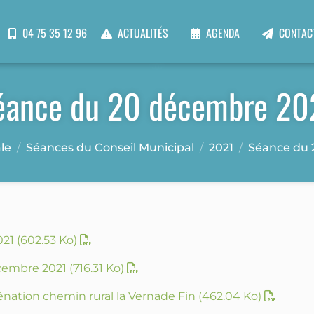
04 75 35 12 96
ACTUALITÉS
AGENDA
CONTAC
éance du 20 décembre 20
le
Séances du Conseil Municipal
2021
Séance du 
021
(602.53 Ko)
écembre 2021
(716.31 Ko)
iénation chemin rural la Vernade Fin
(462.04 Ko)