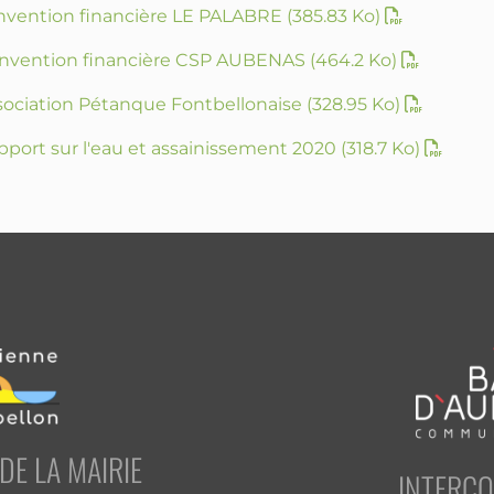
onvention financière LE PALABRE
(385.83 Ko)
Convention financière CSP AUBENAS
(464.2 Ko)
ssociation Pétanque Fontbellonaise
(328.95 Ko)
pport sur l'eau et assainissement 2020
(318.7 Ko)
E LA MAIRIE
INTERC