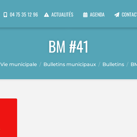
04 75 35 12 96
ACTUALITÉS
AGENDA
CONTAC
BM #41
Vie municipale
Bulletins municipaux
Bulletins
BM