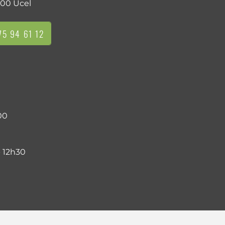
00 Ucel
5 94 61 12
00
- 12h30