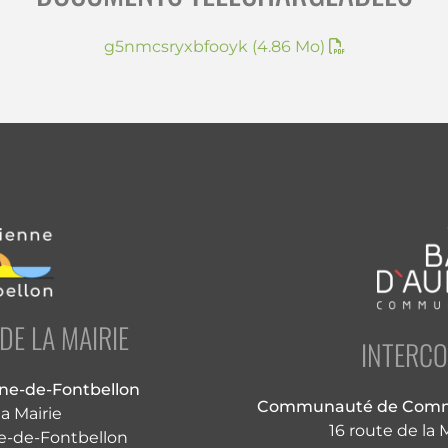
g5nmcsryxbfooyk
(4.86 Mo)
E LA MAIRIE
INTERC
nne-de-Fontbellon
Communauté de Commu
la Mairie
16 route de la
e-de-Fontbellon