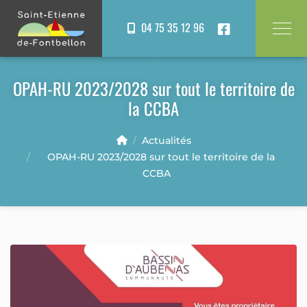
Panneau de gestion des cookies
04 75 35 12 96
OPAH-RU 2023/2028 sur tout le territoire de
la CCBA
Actualités
OPAH-RU 2023/2028 sur tout le territoire de la
CCBA